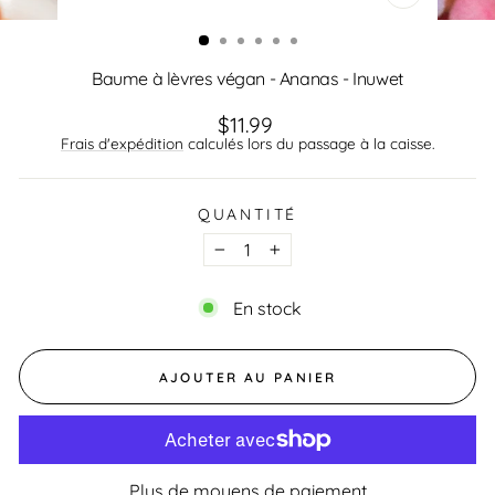
FERMER
(ESC)
Baume à lèvres végan - Ananas - Inuwet
Prix
$11.99
régulier
Frais d'expédition
calculés lors du passage à la caisse.
QUANTITÉ
−
+
En stock
AJOUTER AU PANIER
Plus de moyens de paiement