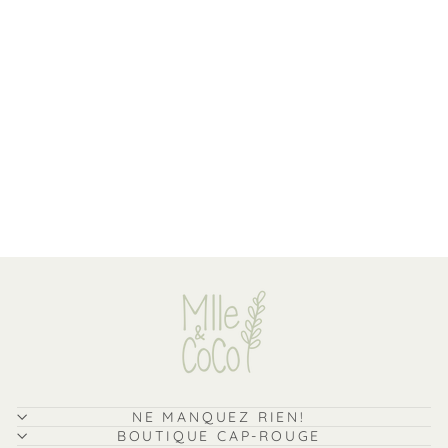
Baume à lèvres végan -
Ananas - Inuwet
$11.99
NE MANQUEZ RIEN!
BOUTIQUE CAP-ROUGE