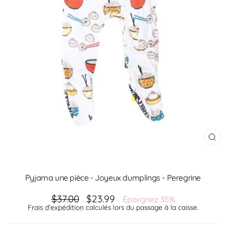
FE
(ES
Pyjama une pièce - Joyeux dumplings - Peregrine
Prix
$37.00
Prix
$23.99
Épargnez 35%
régulier
réduit
Frais d'expédition
calculés lors du passage à la caisse.