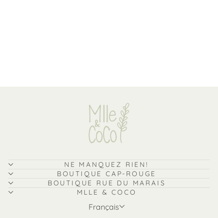
Pyjama une pièce - Joyeux
dumplings - Peregrine
Prix
Prix
$37.00
$23.99
Épargnez
régulier
réduit
35%
NE MANQUEZ RIEN!
BOUTIQUE CAP-ROUGE
BOUTIQUE RUE DU MARAIS
MLLE & COCO
Langue
Français