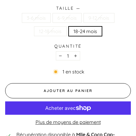
TAILLE
—
3-6 mois
6-9 mois
9-12 mois
12-18 mois
18-24 mois
QUANTITÉ
−
+
1 en stock
AJOUTER AU PANIER
Plus de moyens de paiement
Récupération disponible à
Mlle & Coco Cap-