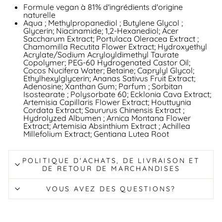
Formule vegan à 81% d'ingrédients d'origine
naturelle
Aqua ; Methylpropanediol ; Butylene Glycol ;
Glycerin; Niacinamide; 1,2-Hexanediol; Acer
Saccharum Extract; Portulaca Oleracea Extract ;
Chamomilla Recutita Flower Extract; Hydroxyethyl
Acrylate/Sodium Acryloyldimethyl Taurate
Copolymer; PEG-60 Hydrogenated Castor Oil;
Cocos Nucifera Water; Betaine; Caprylyl Glycol;
Ethylhexylglycerin; Ananas Sativus Fruit Extract;
Adenosine; Xanthan Gum; Parfum ; Sorbitan
Isostearate ; Polysorbate 60; Ecklonia Cava Extract;
Artemisia Capillaris Flower Extract; Houttuynia
Cordata Extract; Saururus Chinensis Extract ;
Hydrolyzed Albumen ; Arnica Montana Flower
Extract; Artemisia Absinthium Extract ; Achillea
Millefolium Extract; Gentiana Lutea Root
POLITIQUE D'ACHATS, DE LIVRAISON ET
DE RETOUR DE MARCHANDISES
VOUS AVEZ DES QUESTIONS?