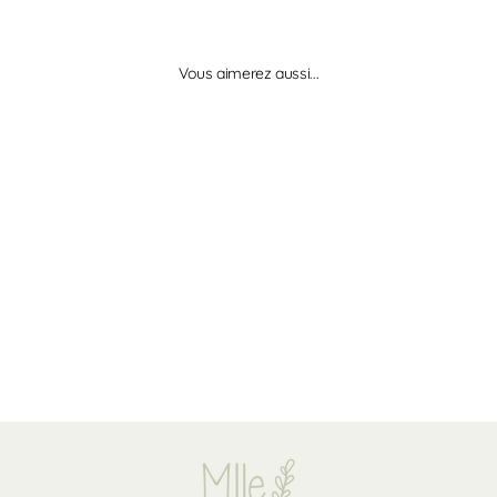
Vous aimerez aussi...
Masque visage - Éclat
ananas et coco - Inuwet
INUWET
$10.99