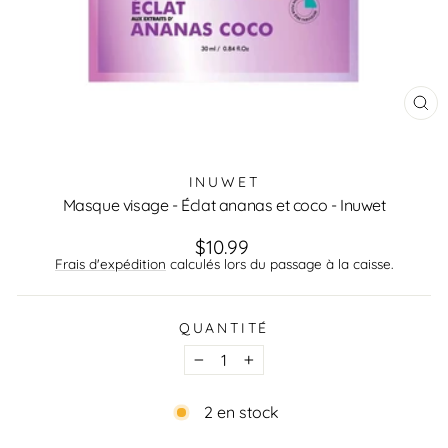
FE
(ES
INUWET
Masque visage - Éclat ananas et coco - Inuwet
Prix
$10.99
régulier
Frais d'expédition
calculés lors du passage à la caisse.
QUANTITÉ
−
+
2 en stock