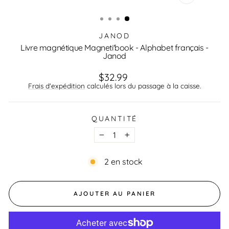
FERMER
(ESC)
JANOD
Livre magnétique Magneti'book - Alphabet français -
Janod
Prix
$32.99
régulier
Frais d'expédition
calculés lors du passage à la caisse.
QUANTITÉ
−
+
2 en stock
AJOUTER AU PANIER